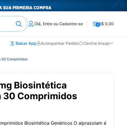
Olá, Entre ou Cadastre-se
R$ 0,00
0
Baixar App
Acompanhar Pedido
Central Araujo
m 30 Comprimidos
mg Biosintética
m 30 Comprimidos
primidos Biosintética Genéricos O alprazolam é