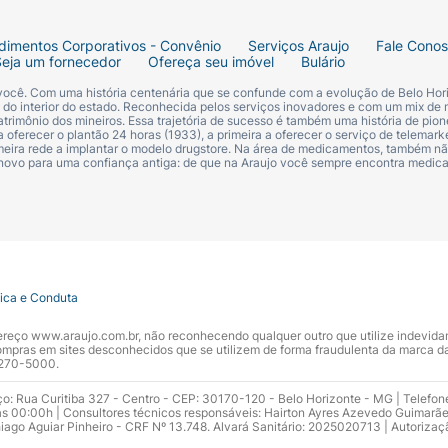
dimentos Corporativos - Convênio
Serviços Araujo
Fale Cono
Seja um fornecedor
Ofereça seu imóvel
Bulário
 você. Com uma história centenária que se confunde com a evolução de Belo Hori
s do interior do estado. Reconhecida pelos serviços inovadores e com um mix de 
trimônio dos mineiros. Essa trajetória de sucesso é também uma história de pion
 oferecer o plantão 24 horas (1933), a primeira a oferecer o serviço de telemarke
primeira rede a implantar o modelo drugstore. Na área de medicamentos, também nã
 novo para uma confiança antiga: de que na Araujo você sempre encontra medi
tica e Conduta
ndereço www.araujo.com.br, não reconhecendo qualquer outro que utilize indevid
pras em sites desconhecidos que se utilizem de forma fraudulenta da marca d
 3270-5000.
ço: Rua Curitiba 327 - Centro - CEP: 30170-120 - Belo Horizonte - MG | Telefon
s 00:00h | Consultores técnicos responsáveis: Hairton Ayres Azevedo Guimarã
hiago Aguiar Pinheiro - CRF Nº 13.748. Alvará Sanitário: 2025020713 | Autorizaç