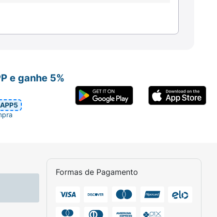
PP e ganhe 5%
APP5
mpra
Formas de Pagamento