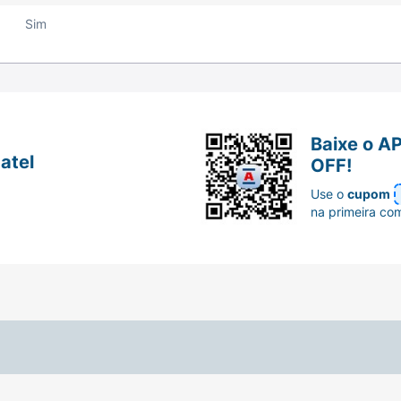
Sim
Baixe o A
atel
OFF!
Use o
cupom
na primeira co