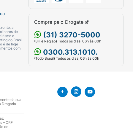
sco
Compre pelo
Drogatel
zonte, a
milhares de
(31) 3270-5000
eirismo e
ting do Brasil
(BH e Região) Todos os dias, 06h às 00h
o é de hoje
camentos com
0300.313.1010.
(Todo Brasil) Todos os dias, 06h às 00h
amente da sua
a Drogaria
es:
es – CRF
ão de