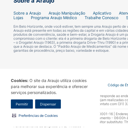
Sobre a Araujo
Sobre a Araujo
Araujo Manipulação
Aplicativo
Aten
Lojas
Programa Araujo Médico
Trabalhe Conosco
Em Belo Horizonte, onde você estiver, tem sempre uma Araujo perto de
Araujo está presente em todas as regiões da capital e em várias cidade
produtos de conveniência, saúde e bem-estar, a Drogaria Araujo é um pa
compromisso com o cliente: ela é a primeira drogaria de Belo Horizonte a
– o Drogatel Araujo (1963), a primeira drogaria Drive-Thru (1990) e a 
que a Araujo se destaca. O “Padrão Araujo de Medicamentos” dá nome
garantias de procedência, preço baixo, variedade e estoque.
Cookies:
O site da Araujo utiliza cookies
Termo de Uso
Portal da Privacidade
Covid-19
Código de É
para melhorar sua experiência e oferecer
serviços personalizados.
A Drogaria Araujo S/A informa que o seu site oficial corresponde ao e
marca. Para sua segurança recomendamos que não sejam realizadas com
Araujo S.A. Em caso de dúvidas, gentileza entrar em contato com (31)
Permitir
Dispensar
Razão Social: Drogaria Araujo S.A | CNPJ: 17.256.512.0001-16 | Endere
Preferências de Cookies
0300.313.1010 e (31) 3270-5000 Horário de funcionamento - 06:00h à
10.965 | Yasmin Silva Alvarenga – CRF 52.584 - Consultor substituto: T
Funcionamento da Empresa (AFE): 7.16355-1