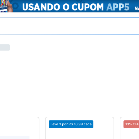
Leve 3 por
R$ 10,99
cada
13% OFF