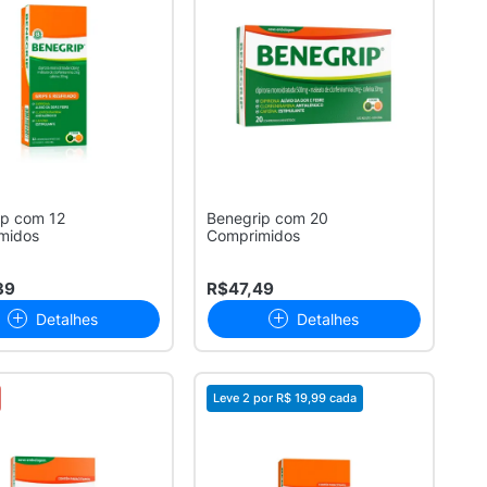
ip com 12
Benegrip com 20
midos
Comprimidos
39
R$47,49
Detalhes
Detalhes
Leve 2 por
R$ 19,99
cada