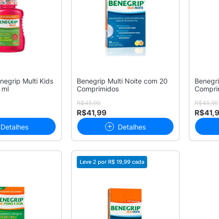
enegrip Multi Kids
Benegrip Multi Noite com 20
Benegri
 ml
Comprimidos
Compri
R$45,99
R$45,99
R$41,99
R$41,
Detalhes
Detalhes
Leve 2 por
R$ 19,99
cada