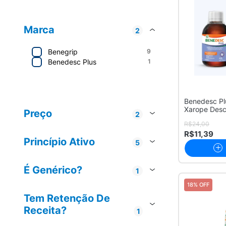
Marca
2
Benegrip
9
Benedesc Plus
1
Cosmed
5
Benedesc Plu
Brainfarma
3
Xarope Desc
Preço
2
Hypera
2
Sabor U...
R$24,00
Até R$ 20
2
R$11,39
R$ 20 - R$ 50
8
Princípio Ativo
5
DIPIRONA SÓDICA
3
MONOIDRATADA +
MALEATO DE
É Genérico?
1
CLORFENIRAMINA +
Não
10
CAFEÍNA
18% OFF
MALEATO DE
1
Tem Retenção De
BRONFENIRAMINA +
CLORIDRATO DE
Receita?
1
FENILEFRINA
Não
10
PARACETAMOL
1