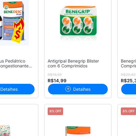
s Pediátrico
Antigripal Benegrip Blister
Benegr
ongestionante
com 6 Comprimidos
Compri
R$16,59
R$29,49
R$14,99
R$25,
Detalhes
Detalhes
8% OFF
8% OFF