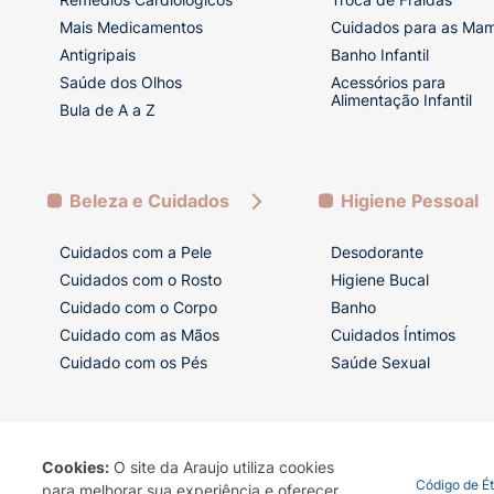
Mais Medicamentos
Cuidados para as Ma
Antigripais
Banho Infantil
Saúde dos Olhos
Acessórios para
Alimentação Infantil
Bula de A a Z
Beleza e Cuidados
Higiene Pessoal
Cuidados com a Pele
Desodorante
Cuidados com o Rosto
Higiene Bucal
Cuidado com o Corpo
Banho
Cuidado com as Mãos
Cuidados Íntimos
Cuidado com os Pés
Saúde Sexual
Cookies:
O site da Araujo utiliza cookies
Termo de Uso
Portal da Privacidade
Covid-19
Código de É
para melhorar sua experiência e oferecer