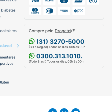
 Diabetes
e
e
Compre pelo
Drogatel
spitalares
(31) 3270-5000
udável
(BH e Região) Todos os dias, 06h às 00h
0300.313.1010.
imentares
(Todo Brasil) Todos os dias, 06h às 00h
portivos
Glúten