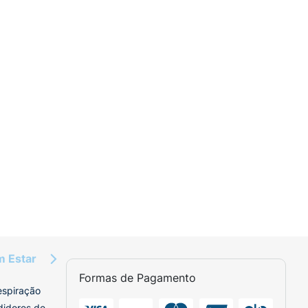
m Estar
Formas de Pagamento
espiração
didores de