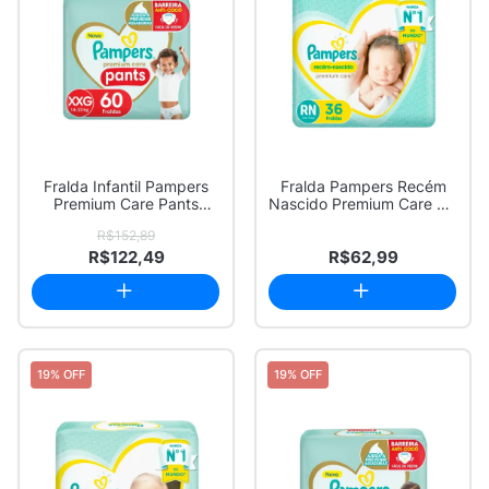
Fralda Infantil Pampers
Fralda Pampers Recém
Premium Care Pants
Nascido Premium Care RN
Tamanho XXG 60...
36 Unidades ...
R$152,89
R$122,49
R$62,99
19% OFF
19% OFF