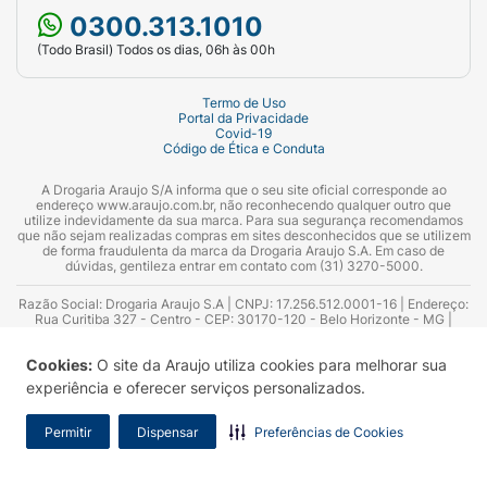
0300.313.1010
(Todo Brasil) Todos os dias, 06h às 00h
Termo de Uso
Portal da Privacidade
Covid-19
Código de Ética e Conduta
A Drogaria Araujo S/A informa que o seu site oficial corresponde ao
endereço www.araujo.com.br, não reconhecendo qualquer outro que
utilize indevidamente da sua marca. Para sua segurança recomendamos
que não sejam realizadas compras em sites desconhecidos que se utilizem
de forma fraudulenta da marca da Drogaria Araujo S.A. Em caso de
dúvidas, gentileza entrar em contato com (31) 3270-5000.
Razão Social: Drogaria Araujo S.A | CNPJ: 17.256.512.0001-16 | Endereço:
Rua Curitiba 327 - Centro - CEP: 30170-120 - Belo Horizonte - MG |
Telefones: 0300.313.1010 e (31) 3270-5000 Horário de funcionamento -
06:00h às 00:00h | Consultores técnicos responsáveis: Hairton Ayres
Cookies:
O site da Araujo utiliza cookies para melhorar sua
Azevedo Guimarães – CRF 10.965 | Yasmin Silva Alvarenga – CRF 52.584 -
Consultor substituto: Thiago Aguiar Pinheiro - CRF Nº 13.748. Alvará
experiência e oferecer serviços personalizados.
Sanitário: 2025020713 | Autorização de Funcionamento da Empresa (AFE):
7.16355-1
Permitir
Dispensar
Preferências de Cookies