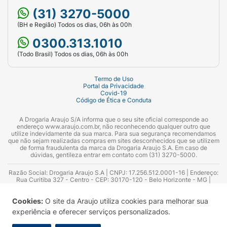
(31) 3270-5000
(BH e Região) Todos os dias, 06h às 00h
0300.313.1010
(Todo Brasil) Todos os dias, 06h às 00h
Termo de Uso
Portal da Privacidade
Covid-19
Código de Ética e Conduta
A Drogaria Araujo S/A informa que o seu site oficial corresponde ao
endereço www.araujo.com.br, não reconhecendo qualquer outro que
utilize indevidamente da sua marca. Para sua segurança recomendamos
que não sejam realizadas compras em sites desconhecidos que se utilizem
de forma fraudulenta da marca da Drogaria Araujo S.A. Em caso de
dúvidas, gentileza entrar em contato com (31) 3270-5000.
Razão Social: Drogaria Araujo S.A | CNPJ: 17.256.512.0001-16 | Endereço:
Rua Curitiba 327 - Centro - CEP: 30170-120 - Belo Horizonte - MG |
Telefones: 0300.313.1010 e (31) 3270-5000 Horário de funcionamento -
06:00h às 00:00h | Consultores técnicos responsáveis: Hairton Ayres
Cookies:
O site da Araujo utiliza cookies para melhorar sua
Azevedo Guimarães – CRF 10.965 | Yasmin Silva Alvarenga – CRF 52.584 -
Consultor substituto: Thiago Aguiar Pinheiro - CRF Nº 13.748. Alvará
experiência e oferecer serviços personalizados.
Sanitário: 2025020713 | Autorização de Funcionamento da Empresa (AFE):
7.16355-1