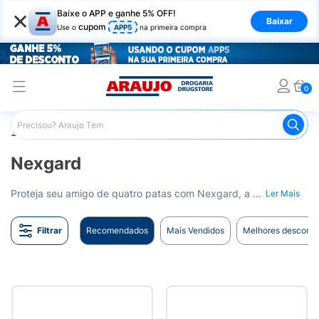
×
Baixe o APP e ganhe 5% OFF!
Baixar
cupom
Use o
APP5
na primeira compra
0
Araujo
Marcas
Nexgard
Nexgard
Proteja seu amigo de quatro patas com Nexgard, a escolha confiável em controle de parasitas para cães. Desenvolvido com tecnologia inovadora, Nexgard oferece uma solução eficaz e fácil de usar contra pulgas e carrapatos, garantindo o conforto e a saúde do seu pet. Experimente Nexgard e descubra o cuidado sem complicações que só uma marca líder pode oferecer.
Ler Mais
Filtrar
Recomendados
Mais Vendidos
Melhores desconto