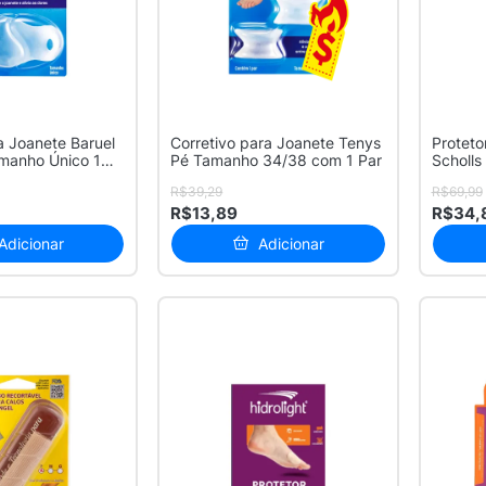
a Joanete Baruel
Corretivo para Joanete Tenys
Proteto
manho Único 1
Pé Tamanho 34/38 com 1 Par
Scholls
R$39,29
R$69,99
R$13,89
R$34,
Adicionar
Adicionar