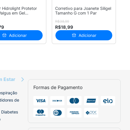
r Hidrolight Protetor
Corretivo para Joanete Siligel
Valgus em Gel
Tamanho G com 1 Par
...
R$38,99
79
R$18,99
Adicionar
Adicionar
m Estar
Formas de Pagamento
espiração
didores de
 Diabetes
e