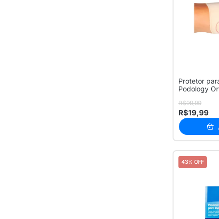
Protetor par
Podology Or
Taman...
R$99,99
R$19,99
43% OFF