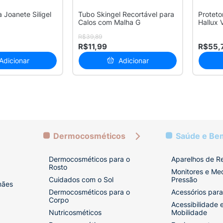
a Joanete Siligel
Tubo Skingel Recortável para
Proteto
Calos com Malha G
Hallux 
Tamanho
R$39,89
R$11,99
R$55,
Adicionar
Adicionar
Dermocosméticos
Saúde e Be
Dermocosméticos para o
Aparelhos de R
Rosto
Monitores e Me
Cuidados com o Sol
Pressão
mães
Dermocosméticos para o
Acessórios para
Corpo
Acessibilidade 
Nutricosméticos
Mobilidade