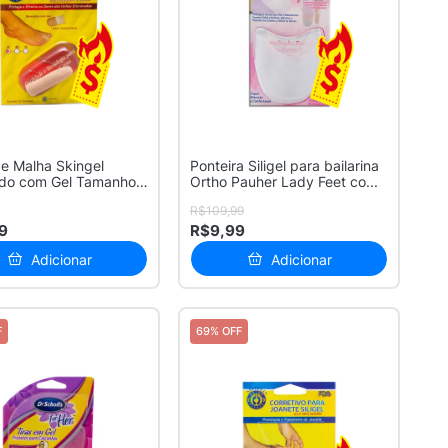
e Malha Skingel
Ponteira Siligel para bailarina
ido com Gel Tamanho
Ortho Pauher Lady Feet co...
 ...
R$109,99
9
R$9,99
Adicionar
Adicionar
F
69% OFF