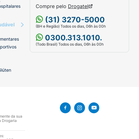
e
Compre pelo
Drogatel
spitalares
(31) 3270-5000
udável
(BH e Região) Todos os dias, 06h às 00h
0300.313.1010.
imentares
(Todo Brasil) Todos os dias, 06h às 00h
portivos
Glúten
amente da sua
a Drogaria
es: