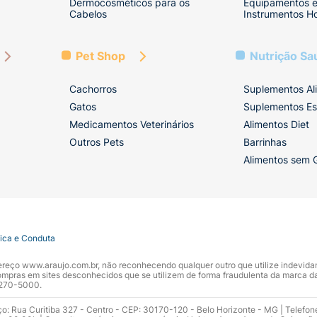
Dermocosméticos para os
Equipamentos 
Cabelos
Instrumentos Ho
Pet Shop
Nutrição Sa
Cachorros
Suplementos Al
Gatos
Suplementos Es
Medicamentos Veterinários
Alimentos Diet
Outros Pets
Barrinhas
Alimentos sem 
tica e Conduta
ndereço www.araujo.com.br, não reconhecendo qualquer outro que utilize indevid
pras em sites desconhecidos que se utilizem de forma fraudulenta da marca d
 3270-5000.
ço: Rua Curitiba 327 - Centro - CEP: 30170-120 - Belo Horizonte - MG | Telefon