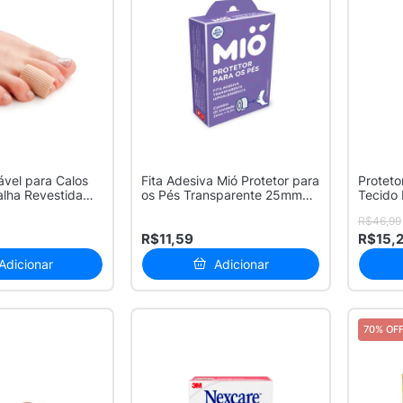
ável para Calos
Fita Adesiva Mió Protetor para
Proteto
alha Revestida
os Pés Transparente 25mm
Tecido 
x...
Par
R$46,99
R$11,59
R$15,
Adicionar
Adicionar
70% OF