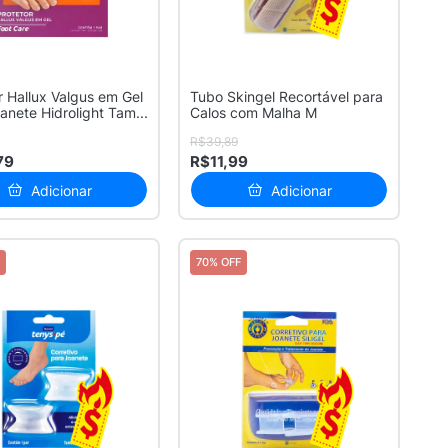
r Hallux Valgus em Gel
Tubo Skingel Recortável para
anete Hidrolight Tam...
Calos com Malha M
R$39,89
79
R$11,99
Adicionar
Adicionar
70% OFF