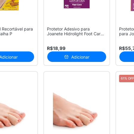
 Recortável para
Protetor Adesivo para
Proteto
alha P
Joanete Hidrolight Foot Care
para Jo
com 6 ...
R$18,99
R$55,
Adicionar
Adicionar
61% OFF