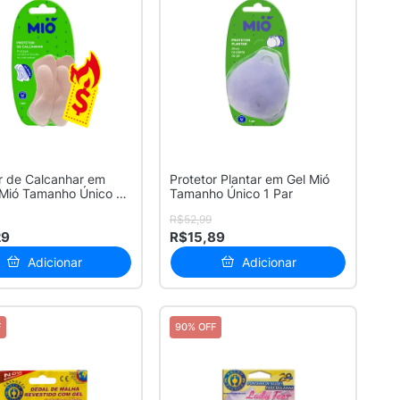
r de Calcanhar em
Protetor Plantar em Gel Mió
Mió Tamanho Único 1
Tamanho Único 1 Par
R$52,99
29
R$15,89
Adicionar
Adicionar
F
90% OFF