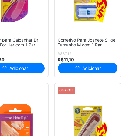
r para Calcanhar Dr
Corretivo Para Joanete Siligel
 For Her com 1 Par
Tamanho M com 1 Par
R$37,19
89
R$11,19
Adicionar
Adicionar
69% OFF