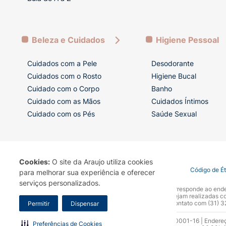
Beleza e Cuidados
Higiene Pessoal
Cuidados com a Pele
Desodorante
Cuidados com o Rosto
Higiene Bucal
Cuidado com o Corpo
Banho
Cuidado com as Mãos
Cuidados Íntimos
Cuidado com os Pés
Saúde Sexual
Cookies:
O site da Araujo utiliza cookies
Termo de Uso
Portal da Privacidade
Covid-19
Código de É
para melhorar sua experiência e oferecer
serviços personalizados.
A Drogaria Araujo S/A informa que o seu site oficial corresponde ao e
marca. Para sua segurança recomendamos que não sejam realizadas com
Araujo S.A. Em caso de dúvidas, gentileza entrar em contato com (31)
Permitir
Dispensar
Razão Social: Drogaria Araujo S.A | CNPJ: 17.256.512.0001-16 | Endere
Preferências de Cookies