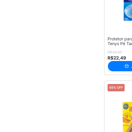
Protetor par
Tenys Pé Ta
Uni...
R$39,49
R$22,49
69% OFF