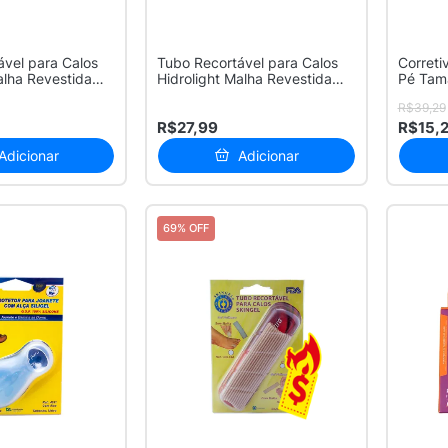
ável para Calos
Tubo Recortável para Calos
Correti
alha Revestida
Hidrolight Malha Revestida
Pé Tam
com...
R$39,29
R$27,99
R$15,
Adicionar
Adicionar
69% OFF