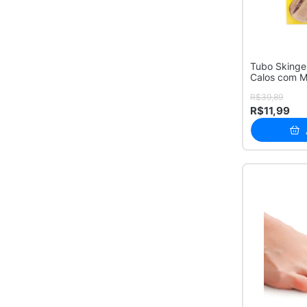
Tubo Skingel
Calos com M
R$39,89
R$11,99