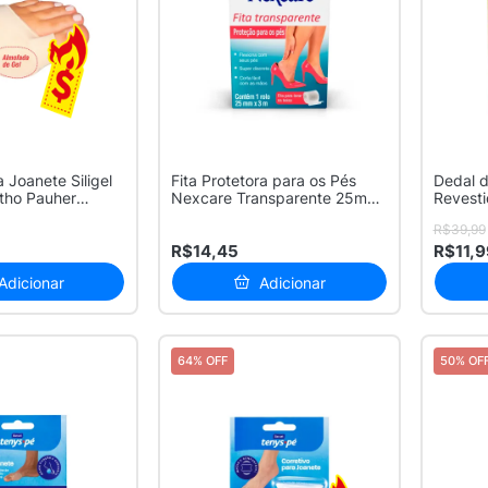
a Joanete Siligel
Fita Protetora para os Pés
Dedal d
tho Pauher
Nexcare Transparente 25mm
Revest
x 3m...
Pequeno
R$39,99
R$14,45
R$11,9
Adicionar
Adicionar
64% OFF
50% OF