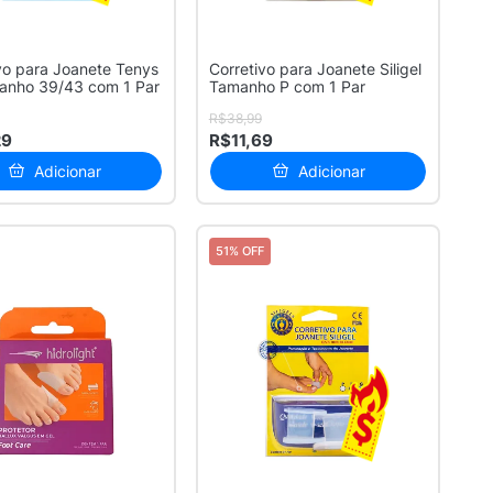
vo para Joanete Tenys
Corretivo para Joanete Siligel
anho 39/43 com 1 Par
Tamanho P com 1 Par
R$38,99
29
R$11,69
Adicionar
Adicionar
51% OFF