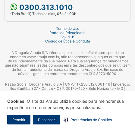
0300.313.1010
(Todo Brasil) Todos os dias, 06h às 00h
Termo de Uso
Portal da Privacidade
Covid-19
Código de Ética e Conduta
A Drogaria Araujo S/A informa que o seu site oficial corresponde ao
endereço www.araujo.com.br, não reconhecendo qualquer outro que
utilize indevidamente da sua marca. Para sua segurança recomendamos
que não sejam realizadas compras em sites desconhecidos que se utilizem
de forma fraudulenta da marca da Drogaria Araujo S.A. Em caso de
dúvidas, gentileza entrar em contato com (31) 3270-5000.
Razão Social: Drogaria Araujo S.A | CNPJ: 17.256.512.0001-16 | Endereço:
Rua Curitiba 327 - Centro - CEP: 30170-120 - Belo Horizonte - MG |
Telefones: 0300.313.1010 e (31) 3270-5000 Horário de funcionamento -
06:00h às 00:00h | Consultores técnicos responsáveis: Hairton Ayres
Cookies:
O site da Araujo utiliza cookies para melhorar sua
Azevedo Guimarães – CRF 10.965 | Yasmin Silva Alvarenga – CRF 52.584 -
Consultor substituto: Thiago Aguiar Pinheiro - CRF Nº 13.748. Alvará
experiência e oferecer serviços personalizados.
Sanitário: 2025020713 | Autorização de Funcionamento da Empresa (AFE):
7.16355-1
Permitir
Dispensar
Preferências de Cookies