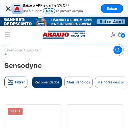
×
Baixe o APP e ganhe 5% OFF!
Baixar
cupom
Use o
APP5
na primeira compra
0
Araujo
Marcas
Sensodyne
Sensodyne
Filtrar
Recomendados
Mais Vendidos
Melhores desconto
6% OFF