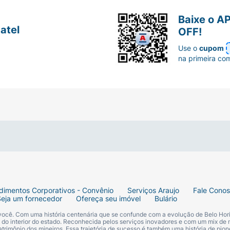
Baixe o A
atel
OFF!
Use o
cupom
na primeira co
dimentos Corporativos - Convênio
Serviços Araujo
Fale Cono
Seja um fornecedor
Ofereça seu imóvel
Bulário
 você. Com uma história centenária que se confunde com a evolução de Belo Hori
s do interior do estado. Reconhecida pelos serviços inovadores e com um mix de 
trimônio dos mineiros. Essa trajetória de sucesso é também uma história de pion