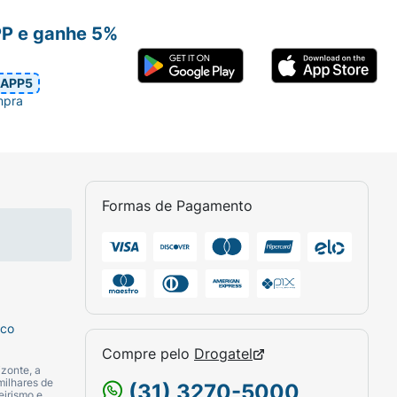
PP e ganhe 5%
APP5
mpra
Formas de Pagamento
sco
Compre pelo
Drogatel
zonte, a
milhares de
(31) 3270-5000
eirismo e