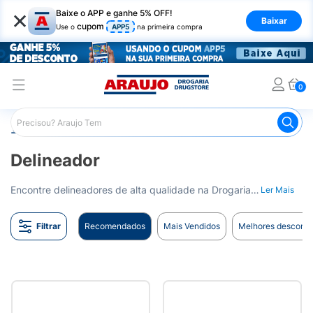
×
Baixe o APP e ganhe 5% OFF!
Baixar
cupom
Use o
APP5
na primeira compra
0
Araujo
Maquiagem
Olhos
Delineador
Delineador
Encontre delineadores de alta qualidade na Drogaria Araujo para um olhar marcante e definido. Entrega para todo o Brasil.
Ler Mais
Filtrar
Recomendados
Mais Vendidos
Melhores desconto