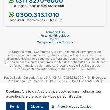
(31) 3270-5000
(BH e Região) Todos os dias, 06h às 00h
0300.313.1010
(Todo Brasil) Todos os dias, 06h às 00h
Termo de Uso
Portal da Privacidade
Covid-19
Código de Ética e Conduta
A Drogaria Araujo S/A informa que o seu site oficial corresponde ao
endereço www.araujo.com.br, não reconhecendo qualquer outro que
utilize indevidamente da sua marca. Para sua segurança recomendamos
que não sejam realizadas compras em sites desconhecidos que se utilizem
de forma fraudulenta da marca da Drogaria Araujo S.A. Em caso de
dúvidas, gentileza entrar em contato com (31) 3270-5000.
Razão Social: Drogaria Araujo S.A | CNPJ: 17.256.512.0001-16 | Endereço:
Rua Curitiba 327 - Centro - CEP: 30170-120 - Belo Horizonte - MG |
Telefones: 0300.313.1010 e (31) 3270-5000 Horário de funcionamento -
06:00h às 00:00h | Consultores técnicos responsáveis: Hairton Ayres
Cookies:
O site da Araujo utiliza cookies para melhorar sua
Azevedo Guimarães – CRF 10.965 | Yasmin Silva Alvarenga – CRF 52.584 -
Consultor substituto: Thiago Aguiar Pinheiro - CRF Nº 13.748. Alvará
experiência e oferecer serviços personalizados.
Sanitário: 2025020713 | Autorização de Funcionamento da Empresa (AFE):
7.16355-1
Permitir
Dispensar
Preferências de Cookies