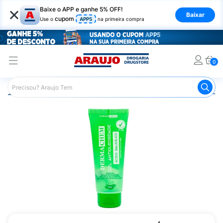
×
Baixe o APP e ganhe 5% OFF!
Baixar
cupom
Use o
APP5
na primeira compra
0
Araujo
Beleza e Cuidados
Cuidados com o Rosto
Lim