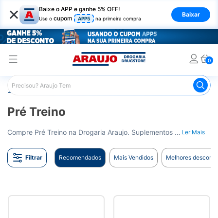
×
Baixe o APP e ganhe 5% OFF!
Baixar
cupom
Use o
APP5
na primeira compra
0
Araujo
Nutrição Saudável
Suplementos Esportivos
Pr
Pré Treino
Compre Pré Treino na Drogaria Araujo. Suplementos para aumentar sua energia e foco durante os treinos. Entrega para todo o Brasil.
Ler Mais
Filtrar
Recomendados
Mais Vendidos
Melhores desconto