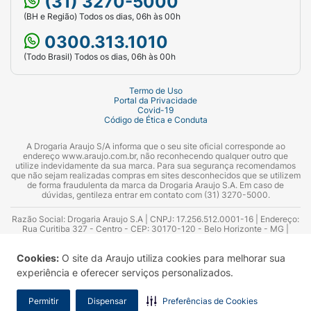
(31) 3270-5000
(BH e Região) Todos os dias, 06h às 00h
0300.313.1010
(Todo Brasil) Todos os dias, 06h às 00h
Termo de Uso
Portal da Privacidade
Covid-19
Código de Ética e Conduta
A Drogaria Araujo S/A informa que o seu site oficial corresponde ao
endereço www.araujo.com.br, não reconhecendo qualquer outro que
utilize indevidamente da sua marca. Para sua segurança recomendamos
que não sejam realizadas compras em sites desconhecidos que se utilizem
de forma fraudulenta da marca da Drogaria Araujo S.A. Em caso de
dúvidas, gentileza entrar em contato com (31) 3270-5000.
Razão Social: Drogaria Araujo S.A | CNPJ: 17.256.512.0001-16 | Endereço:
Rua Curitiba 327 - Centro - CEP: 30170-120 - Belo Horizonte - MG |
Telefones: 0300.313.1010 e (31) 3270-5000 Horário de funcionamento -
06:00h às 00:00h | Consultores técnicos responsáveis: Hairton Ayres
Cookies:
O site da Araujo utiliza cookies para melhorar sua
Azevedo Guimarães – CRF 10.965 | Yasmin Silva Alvarenga – CRF 52.584 -
Consultor substituto: Thiago Aguiar Pinheiro - CRF Nº 13.748. Alvará
experiência e oferecer serviços personalizados.
Sanitário: 2025020713 | Autorização de Funcionamento da Empresa (AFE):
7.16355-1
Permitir
Dispensar
Preferências de Cookies