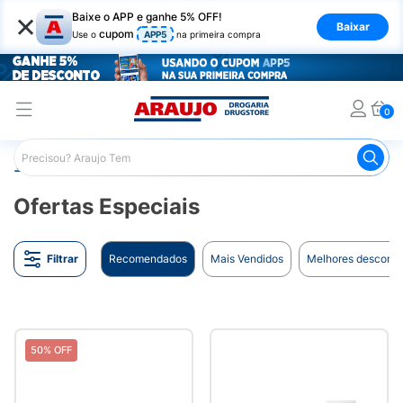
×
Baixe o APP e ganhe 5% OFF!
Baixar
cupom
Use o
APP5
na primeira compra
0
Araujo
Midia
Ofertas Especiais
Ofertas Especiais
Filtrar
Recomendados
Mais Vendidos
Melhores desconto
50% OFF