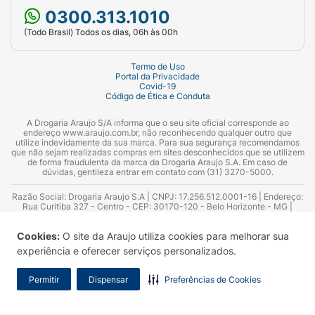
0300.313.1010
(Todo Brasil) Todos os dias, 06h às 00h
Termo de Uso
Portal da Privacidade
Covid-19
Código de Ética e Conduta
A Drogaria Araujo S/A informa que o seu site oficial corresponde ao
endereço www.araujo.com.br, não reconhecendo qualquer outro que
utilize indevidamente da sua marca. Para sua segurança recomendamos
que não sejam realizadas compras em sites desconhecidos que se utilizem
de forma fraudulenta da marca da Drogaria Araujo S.A. Em caso de
dúvidas, gentileza entrar em contato com (31) 3270-5000.
Razão Social: Drogaria Araujo S.A | CNPJ: 17.256.512.0001-16 | Endereço:
Rua Curitiba 327 - Centro - CEP: 30170-120 - Belo Horizonte - MG |
Telefones: 0300.313.1010 e (31) 3270-5000 Horário de funcionamento -
06:00h às 00:00h | Consultores técnicos responsáveis: Hairton Ayres
Cookies:
O site da Araujo utiliza cookies para melhorar sua
Azevedo Guimarães – CRF 10.965 | Yasmin Silva Alvarenga – CRF 52.584 -
Consultor substituto: Thiago Aguiar Pinheiro - CRF Nº 13.748. Alvará
experiência e oferecer serviços personalizados.
Sanitário: 2025020713 | Autorização de Funcionamento da Empresa (AFE):
7.16355-1
Permitir
Dispensar
Preferências de Cookies