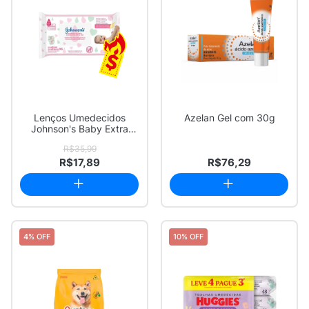
Lenços Umedecidos
Azelan Gel com 30g
Johnson's Baby Extra
Cuidado 96 Unidades
R$35,99
R$17,89
R$76,29
4% OFF
10% OFF