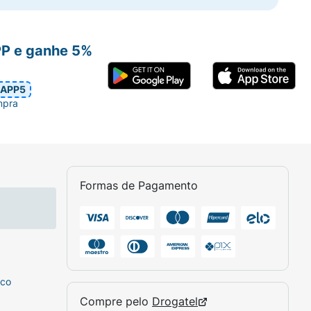
 em local seco, arejado, ao abrigo da luz e
ação, suspenda o uso e, caso os sinais
PP e ganhe 5%
APP5
i 77891, ci 77019, indigofera tinctoria leaf
mpra
Formas de Pagamento
sco
Compre pelo
Drogatel