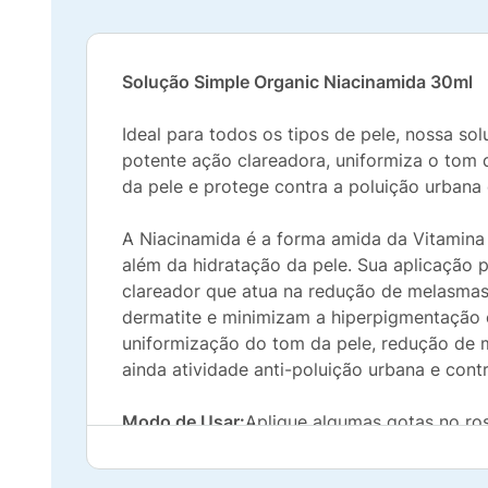
Solução Simple Organic Niacinamida 30ml
Ideal para todos os tipos de pele, nossa s
potente ação clareadora, uniformiza o tom 
da pele e protege contra a poluição urbana
A Niacinamida é a forma amida da Vitamina
além da hidratação da pele. Sua aplicação p
clareador que atua na redução de melasmas 
dermatite e minimizam a hiperpigmentação c
uniformização do tom da pele, redução de m
ainda atividade anti-poluição urbana e contr
Modo de Usar:
Aplique algumas gotas no ro
Quem não pode usar? Não há contraindicaçã