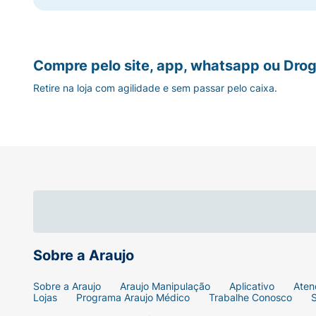
Precauções:
Uso externo. Manter longe do a
outras fontes de calor, de preferência sem
persistam, procure um médico.
Compre pelo site, app, whatsapp ou Drog
Retire na loja com agilidade e sem passar pelo caixa.
Composição:
Aqua, niacinamide, biosaccharid
extract, coumarin, tin oxide. Origem natural.
Sobre a Araujo
Sobre a Araujo
Araujo Manipulação
Aplicativo
Aten
Lojas
Programa Araujo Médico
Trabalhe Conosco