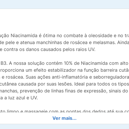
olução Niacinamida é ótima no combate à oleosidade e no t
de pele e atenua manchinhas de rosácea e melasmas. Ainda 
 e contra os danos causados pelos raios UV.
 B3. A nossa solução contém 10% de Niacinamida com alto 
roporciona um efeito estabilizador na função barreira cut
e rosácea. Suas ações anti-inflamatória e seborreguladora
utânea causada por suas lesões. Ideal para todos os tipos
anchas, prevenção de linhas finas de expressão, sinais do
a a luz azul e UV.
sto limpo e massageie com as pontas dos dedos até sua c
Ver mais...
o. Porém, gestantes e lactantes devem sempre consultar o