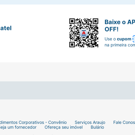
lcance de crianças. Evitar contato com os olhos. Armazenar
pre dentro da embalagem que o acompanha. Em caso de irrit
Baixe o A
atel
OFF!
Use o
cupom
e gum-1, pentylene glycol, glycerin, xanthan gum, parfum, c
na primeira co
dimentos Corporativos - Convênio
Serviços Araujo
Fale Cono
Seja um fornecedor
Ofereça seu imóvel
Bulário