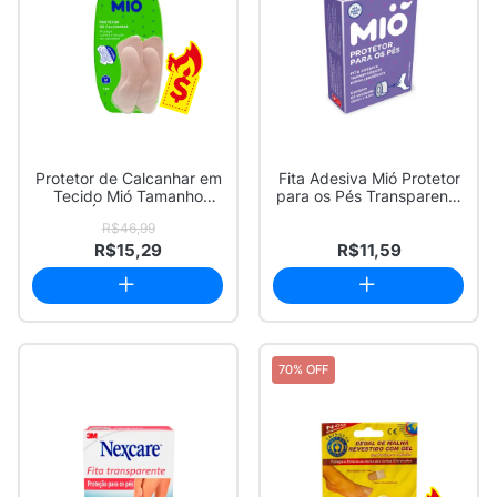
Protetor de Calcanhar em
Fita Adesiva Mió Protetor
Tecido Mió Tamanho
para os Pés Transparente
Único 1 Par
25mm x...
R$46,99
R$15,29
R$11,59
70% OFF