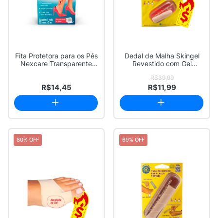
Fita Protetora para os Pés
Dedal de Malha Skingel
Nexcare Transparente
Revestido com Gel
25mm x 3m...
Tamanho Pequeno ...
R$39,99
R$14,45
R$11,99
80% OFF
69% OFF