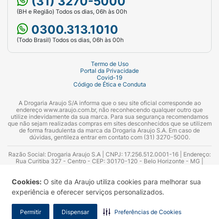
(31) 3270-5000
(BH e Região) Todos os dias, 06h às 00h
0300.313.1010
(Todo Brasil) Todos os dias, 06h às 00h
Termo de Uso
Portal da Privacidade
Covid-19
Código de Ética e Conduta
A Drogaria Araujo S/A informa que o seu site oficial corresponde ao
endereço www.araujo.com.br, não reconhecendo qualquer outro que
utilize indevidamente da sua marca. Para sua segurança recomendamos
que não sejam realizadas compras em sites desconhecidos que se utilizem
de forma fraudulenta da marca da Drogaria Araujo S.A. Em caso de
dúvidas, gentileza entrar em contato com (31) 3270-5000.
Razão Social: Drogaria Araujo S.A | CNPJ: 17.256.512.0001-16 | Endereço:
Rua Curitiba 327 - Centro - CEP: 30170-120 - Belo Horizonte - MG |
Telefones: 0300.313.1010 e (31) 3270-5000 Horário de funcionamento -
06:00h às 00:00h | Consultores técnicos responsáveis: Hairton Ayres
Cookies:
O site da Araujo utiliza cookies para melhorar sua
Azevedo Guimarães – CRF 10.965 | Yasmin Silva Alvarenga – CRF 52.584 -
Consultor substituto: Thiago Aguiar Pinheiro - CRF Nº 13.748. Alvará
experiência e oferecer serviços personalizados.
Sanitário: 2025020713 | Autorização de Funcionamento da Empresa (AFE):
7.16355-1
Permitir
Dispensar
Preferências de Cookies