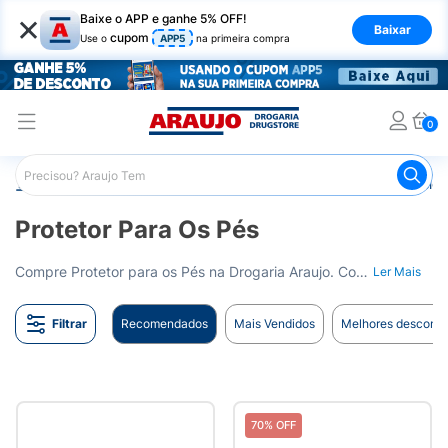
×
Baixe o APP e ganhe 5% OFF!
Baixar
cupom
Use o
APP5
na primeira compra
0
Araujo
Saúde e Bem Estar
Fisioterapia e Atividade Física
Protetor Para Os Pés
Compre Protetor para os Pés na Drogaria Araujo. Conforto e cuidado para os seus pés. Entrega para todo o Brasil.
Ler Mais
Filtrar
Recomendados
Mais Vendidos
Melhores desconto
70% OFF