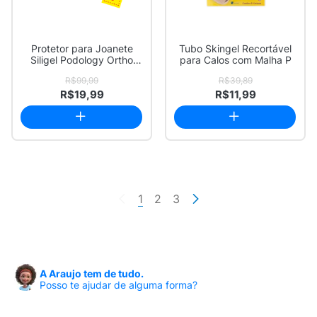
Protetor para Joanete
Tubo Skingel Recortável
Siligel Podology Ortho
para Calos com Malha P
Pauher Taman...
R$99,99
R$39,89
R$19,99
R$11,99
1
2
3
A Araujo tem de tudo.
Posso te ajudar de alguma forma?