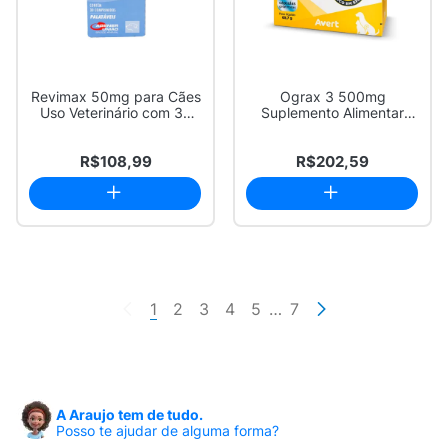
Revimax 50mg para Cães
Ograx 3 500mg
Uso Veterinário com 30
Suplemento Alimentar
Comprimidos
para Cães e Gatos com ...
R$108,99
R$202,59
1
2
3
4
5
…
7
A Araujo tem de tudo.
Posso te ajudar de alguma forma?