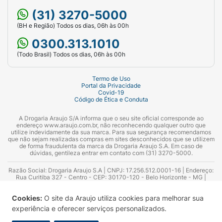
(31) 3270-5000
(BH e Região) Todos os dias, 06h às 00h
0300.313.1010
(Todo Brasil) Todos os dias, 06h às 00h
Termo de Uso
Portal da Privacidade
Covid-19
Código de Ética e Conduta
A Drogaria Araujo S/A informa que o seu site oficial corresponde ao
endereço www.araujo.com.br, não reconhecendo qualquer outro que
utilize indevidamente da sua marca. Para sua segurança recomendamos
que não sejam realizadas compras em sites desconhecidos que se utilizem
de forma fraudulenta da marca da Drogaria Araujo S.A. Em caso de
dúvidas, gentileza entrar em contato com (31) 3270-5000.
Razão Social: Drogaria Araujo S.A | CNPJ: 17.256.512.0001-16 | Endereço:
Rua Curitiba 327 - Centro - CEP: 30170-120 - Belo Horizonte - MG |
Telefones: 0300.313.1010 e (31) 3270-5000 Horário de funcionamento -
06:00h às 00:00h | Consultores técnicos responsáveis: Hairton Ayres
Cookies:
O site da Araujo utiliza cookies para melhorar sua
Azevedo Guimarães – CRF 10.965 | Yasmin Silva Alvarenga – CRF 52.584 -
Consultor substituto: Thiago Aguiar Pinheiro - CRF Nº 13.748. Alvará
experiência e oferecer serviços personalizados.
Sanitário: 2025020713 | Autorização de Funcionamento da Empresa (AFE):
7.16355-1