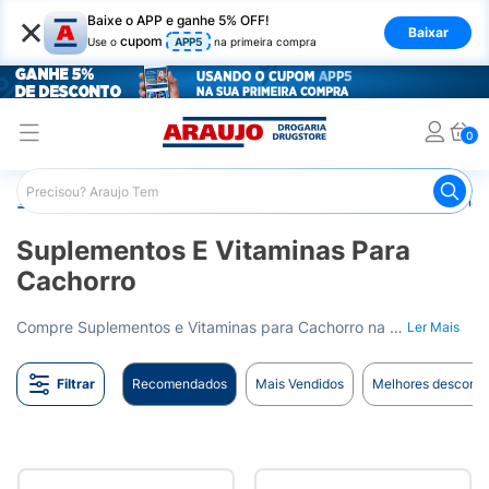
×
Baixe o APP e ganhe 5% OFF!
Baixar
cupom
Use o
APP5
na primeira compra
0
Araujo
Pet Shop
Cachorros
Suplementos e Vitaminas
Suplementos E Vitaminas Para
Cachorro
Compre Suplementos e Vitaminas para Cachorro na Drogaria Araujo. Saúde e vitalidade para seu pet. Entrega para todo o Brasil.
Ler Mais
Filtrar
Recomendados
Mais Vendidos
Melhores desconto