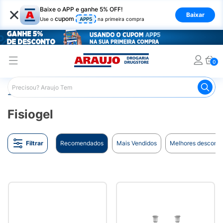
×
Baixe o APP e ganhe 5% OFF!
Baixar
cupom
Use o
APP5
na primeira compra
0
Araujo
Marcas
Fisiogel
Fisiogel
Filtrar
Recomendados
Mais Vendidos
Melhores desconto