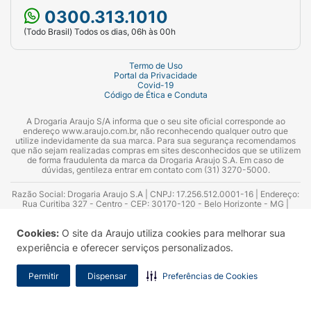
0300.313.1010
(Todo Brasil) Todos os dias, 06h às 00h
Termo de Uso
Portal da Privacidade
Covid-19
Código de Ética e Conduta
A Drogaria Araujo S/A informa que o seu site oficial corresponde ao
endereço www.araujo.com.br, não reconhecendo qualquer outro que
utilize indevidamente da sua marca. Para sua segurança recomendamos
que não sejam realizadas compras em sites desconhecidos que se utilizem
de forma fraudulenta da marca da Drogaria Araujo S.A. Em caso de
dúvidas, gentileza entrar em contato com (31) 3270-5000.
Razão Social: Drogaria Araujo S.A | CNPJ: 17.256.512.0001-16 | Endereço:
Rua Curitiba 327 - Centro - CEP: 30170-120 - Belo Horizonte - MG |
Telefones: 0300.313.1010 e (31) 3270-5000 Horário de funcionamento -
06:00h às 00:00h | Consultores técnicos responsáveis: Hairton Ayres
Cookies:
O site da Araujo utiliza cookies para melhorar sua
Azevedo Guimarães – CRF 10.965 | Yasmin Silva Alvarenga – CRF 52.584 -
Consultor substituto: Thiago Aguiar Pinheiro - CRF Nº 13.748. Alvará
experiência e oferecer serviços personalizados.
Sanitário: 2025020713 | Autorização de Funcionamento da Empresa (AFE):
7.16355-1
Permitir
Dispensar
Preferências de Cookies