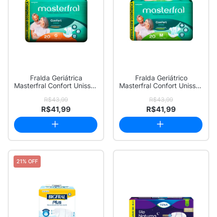
Fralda Geriátrica
Fralda Geriátrico
Masterfral Confort Unissex
Masterfral Confort Unissex
Tamanho G co...
Tamanho M co...
R$43,99
R$43,99
R$41,99
R$41,99
21% OFF