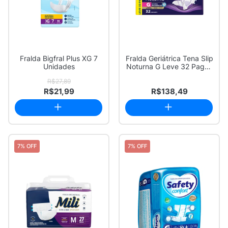
Fralda Bigfral Plus XG 7
Fralda Geriátrica Tena Slip
Unidades
Noturna G Leve 32 Pague
28 un...
R$27,89
R$21,99
R$138,49
7% OFF
7% OFF