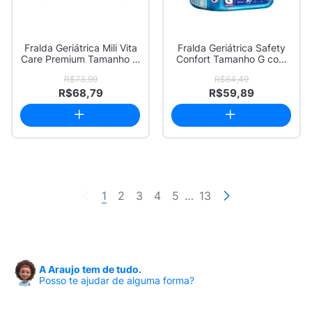
Fralda Geriátrica Mili Vita
Fralda Geriátrica Safety
Care Premium Tamanho M
Confort Tamanho G com
27 Uni...
30 Unidade...
R$73,99
R$64,49
R$68,79
R$59,89
1
2
3
4
5
…
13
A Araujo tem de tudo.
Posso te ajudar de alguma forma?