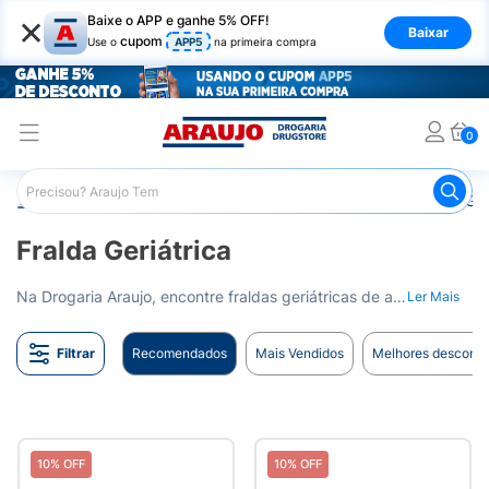
×
Baixe o APP e ganhe 5% OFF!
Baixar
cupom
Use o
APP5
na primeira compra
0
Araujo
Saúde e Bem Estar
Cuidado Adulto
Fralda Ger
Fralda Geriátrica
Na Drogaria Araujo, encontre fraldas geriátricas de alta qualidade. Proporcionando conforto e segurança aos mais velhos. Entrega para todo o Brasil.
Ler Mais
Filtrar
Recomendados
Mais Vendidos
Melhores desconto
10% OFF
10% OFF