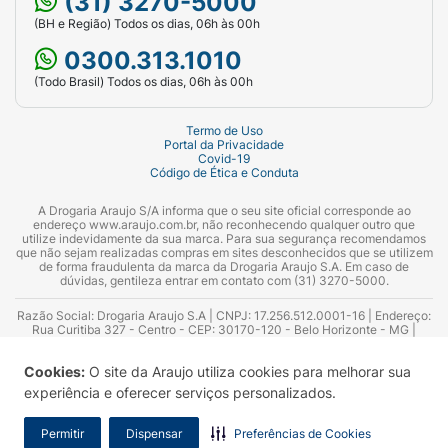
(31) 3270-5000
(BH e Região) Todos os dias, 06h às 00h
0300.313.1010
(Todo Brasil) Todos os dias, 06h às 00h
Termo de Uso
Portal da Privacidade
Covid-19
Código de Ética e Conduta
A Drogaria Araujo S/A informa que o seu site oficial corresponde ao
endereço www.araujo.com.br, não reconhecendo qualquer outro que
utilize indevidamente da sua marca. Para sua segurança recomendamos
que não sejam realizadas compras em sites desconhecidos que se utilizem
de forma fraudulenta da marca da Drogaria Araujo S.A. Em caso de
dúvidas, gentileza entrar em contato com (31) 3270-5000.
Razão Social: Drogaria Araujo S.A | CNPJ: 17.256.512.0001-16 | Endereço:
Rua Curitiba 327 - Centro - CEP: 30170-120 - Belo Horizonte - MG |
Telefones: 0300.313.1010 e (31) 3270-5000 Horário de funcionamento -
06:00h às 00:00h | Consultores técnicos responsáveis: Hairton Ayres
Cookies:
O site da Araujo utiliza cookies para melhorar sua
Azevedo Guimarães – CRF 10.965 | Yasmin Silva Alvarenga – CRF 52.584 -
Consultor substituto: Thiago Aguiar Pinheiro - CRF Nº 13.748. Alvará
experiência e oferecer serviços personalizados.
Sanitário: 2025020713 | Autorização de Funcionamento da Empresa (AFE):
7.16355-1
Permitir
Dispensar
Preferências de Cookies