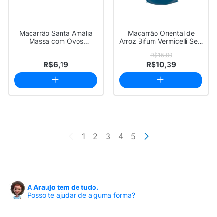
Macarrão Santa Amália
Macarrão Oriental de
Massa com Ovos
Arroz Bifum Vermicelli Sem
Espaguete 8 500g
Glúten 200g
R$15,99
R$6,19
R$10,39
1
2
3
4
5
A Araujo tem de tudo.
Posso te ajudar de alguma forma?