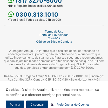
(31) 3270-5000
(BH e Região) Todos os dias, 06h às 00h
0300.313.1010
(Todo Brasil) Todos os dias, 06h às 00h
Termo de Uso
Portal da Privacidade
Covid-19
Código de Ética e Conduta
A Drogaria Araujo S/A informa que o seu site oficial corresponde ao
endereço www.araujo.com.br, não reconhecendo qualquer outro que
utilize indevidamente da sua marca. Para sua segurança recomendamos
que não sejam realizadas compras em sites desconhecidos que se utilizem
de forma fraudulenta da marca da Drogaria Araujo S.A. Em caso de
dúvidas, gentileza entrar em contato com (31) 3270-5000.
Razão Social: Drogaria Araujo S.A | CNPJ: 17.256.512.0001-16 | Endereço:
Rua Curitiba 327 - Centro - CEP: 30170-120 - Belo Horizonte - MG |
Telefones: 0300.313.1010 e (31) 3270-5000 Horário de funcionamento -
06:00h às 00:00h | Consultores técnicos responsáveis: Hairton Ayres
Cookies:
O site da Araujo utiliza cookies para melhorar sua
Azevedo Guimarães – CRF 10.965 | Yasmin Silva Alvarenga – CRF 52.584 -
Consultor substituto: Thiago Aguiar Pinheiro - CRF Nº 13.748. Alvará
experiência e oferecer serviços personalizados.
Sanitário: 2025020713 | Autorização de Funcionamento da Empresa (AFE):
7.16355-1
Permitir
Dispensar
Preferências de Cookies