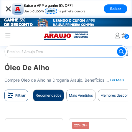
×
Baixe o APP e ganhe 5% OFF!
Baixar
cupom
Use o
APP5
na primeira compra
0
Araujo
Saúde e Bem Estar
Vitaminas e Minerais
Óleo 
Óleo De Alho
Compre Óleo de Alho na Drogaria Araujo. Benefícios para o coração e sistema imunológico. Entrega para todo o Brasil.
Ler Mais
Filtrar
Recomendados
Mais Vendidos
Melhores desconto
22% OFF