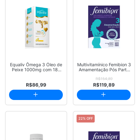
Equaliv Ômega 3 Óleo de
Multivitamínico Femibion 3
Peixe 1000mg com 180
Amamentação Pós Parto
Cápsulas Gel...
28 Compr...
R$154,89
R$86,99
R$119,89
22% OFF