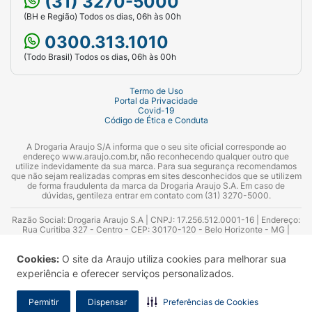
(31) 3270-5000
(BH e Região) Todos os dias, 06h às 00h
0300.313.1010
(Todo Brasil) Todos os dias, 06h às 00h
Termo de Uso
Portal da Privacidade
Covid-19
Código de Ética e Conduta
A Drogaria Araujo S/A informa que o seu site oficial corresponde ao
endereço www.araujo.com.br, não reconhecendo qualquer outro que
utilize indevidamente da sua marca. Para sua segurança recomendamos
que não sejam realizadas compras em sites desconhecidos que se utilizem
de forma fraudulenta da marca da Drogaria Araujo S.A. Em caso de
dúvidas, gentileza entrar em contato com (31) 3270-5000.
Razão Social: Drogaria Araujo S.A | CNPJ: 17.256.512.0001-16 | Endereço:
Rua Curitiba 327 - Centro - CEP: 30170-120 - Belo Horizonte - MG |
Telefones: 0300.313.1010 e (31) 3270-5000 Horário de funcionamento -
06:00h às 00:00h | Consultores técnicos responsáveis: Hairton Ayres
Cookies:
O site da Araujo utiliza cookies para melhorar sua
Azevedo Guimarães – CRF 10.965 | Yasmin Silva Alvarenga – CRF 52.584 -
Consultor substituto: Thiago Aguiar Pinheiro - CRF Nº 13.748. Alvará
experiência e oferecer serviços personalizados.
Sanitário: 2025020713 | Autorização de Funcionamento da Empresa (AFE):
7.16355-1
Permitir
Dispensar
Preferências de Cookies