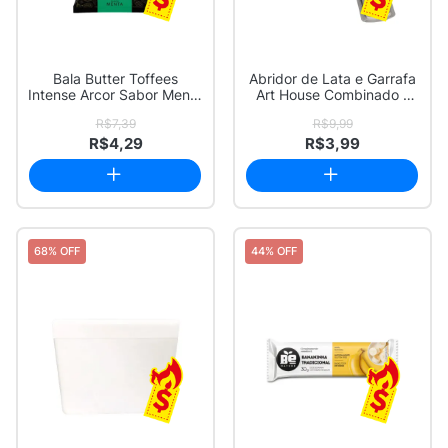
Bala Butter Toffees
Abridor de Lata e Garrafa
Intense Arcor Sabor Menta
Art House Combinado 1
Recheio de ...
Unidade
R$7,39
R$9,99
R$4,29
R$3,99
68% OFF
44% OFF