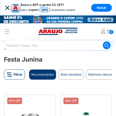
×
Baixe o APP e ganhe 5% OFF!
Baixar
cupom
Use o
APP5
na primeira compra
0
Araujo
Tabloide
Festa Junina
Festa Junina
Filtrar
Recomendados
Mais Vendidos
Melhores desconto
47% OFF
43% OFF