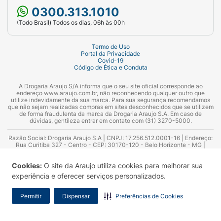
0300.313.1010
(Todo Brasil) Todos os dias, 06h às 00h
Termo de Uso
Portal da Privacidade
Covid-19
Código de Ética e Conduta
A Drogaria Araujo S/A informa que o seu site oficial corresponde ao
endereço www.araujo.com.br, não reconhecendo qualquer outro que
utilize indevidamente da sua marca. Para sua segurança recomendamos
que não sejam realizadas compras em sites desconhecidos que se utilizem
de forma fraudulenta da marca da Drogaria Araujo S.A. Em caso de
dúvidas, gentileza entrar em contato com (31) 3270-5000.
Razão Social: Drogaria Araujo S.A | CNPJ: 17.256.512.0001-16 | Endereço:
Rua Curitiba 327 - Centro - CEP: 30170-120 - Belo Horizonte - MG |
Telefones: 0300.313.1010 e (31) 3270-5000 Horário de funcionamento -
06:00h às 00:00h | Consultores técnicos responsáveis: Hairton Ayres
Cookies:
O site da Araujo utiliza cookies para melhorar sua
Azevedo Guimarães – CRF 10.965 | Yasmin Silva Alvarenga – CRF 52.584 -
Consultor substituto: Thiago Aguiar Pinheiro - CRF Nº 13.748. Alvará
experiência e oferecer serviços personalizados.
Sanitário: 2025020713 | Autorização de Funcionamento da Empresa (AFE):
7.16355-1
Permitir
Dispensar
Preferências de Cookies