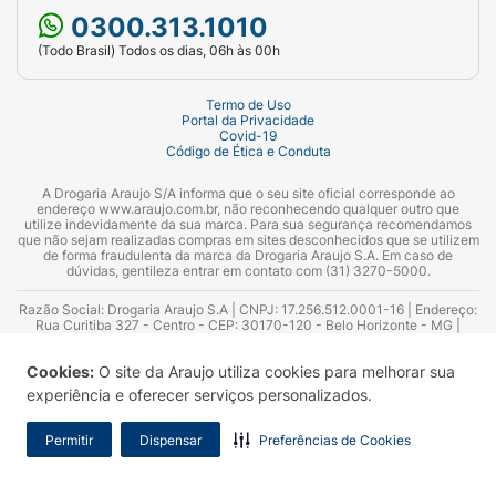
0300.313.1010
(Todo Brasil) Todos os dias, 06h às 00h
Termo de Uso
Portal da Privacidade
Covid-19
Código de Ética e Conduta
A Drogaria Araujo S/A informa que o seu site oficial corresponde ao
endereço www.araujo.com.br, não reconhecendo qualquer outro que
utilize indevidamente da sua marca. Para sua segurança recomendamos
que não sejam realizadas compras em sites desconhecidos que se utilizem
de forma fraudulenta da marca da Drogaria Araujo S.A. Em caso de
dúvidas, gentileza entrar em contato com (31) 3270-5000.
Razão Social: Drogaria Araujo S.A | CNPJ: 17.256.512.0001-16 | Endereço:
Rua Curitiba 327 - Centro - CEP: 30170-120 - Belo Horizonte - MG |
Telefones: 0300.313.1010 e (31) 3270-5000 Horário de funcionamento -
06:00h às 00:00h | Consultores técnicos responsáveis: Hairton Ayres
Cookies:
O site da Araujo utiliza cookies para melhorar sua
Azevedo Guimarães – CRF 10.965 | Yasmin Silva Alvarenga – CRF 52.584 -
Consultor substituto: Thiago Aguiar Pinheiro - CRF Nº 13.748. Alvará
experiência e oferecer serviços personalizados.
Sanitário: 2025020713 | Autorização de Funcionamento da Empresa (AFE):
7.16355-1
Permitir
Dispensar
Preferências de Cookies