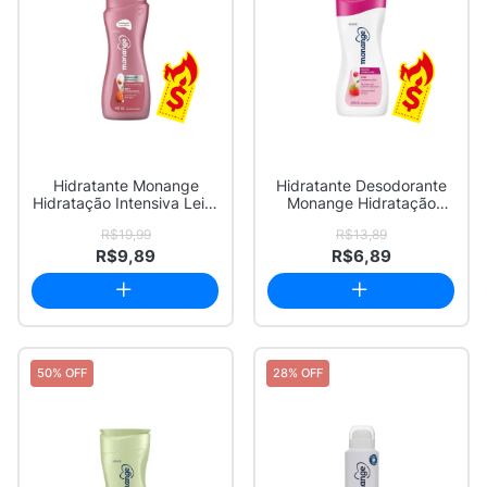
Hidratante Monange
Hidratante Desodorante
Hidratação Intensiva Leite
Monange Hidratação
de Amêndoas...
Nutritiva Fruta...
R$19,99
R$13,89
R$9,89
R$6,89
50% OFF
28% OFF