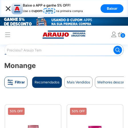
×
Baixe o APP e ganhe 5% OFF!
Baixar
cupom
Use o
APP5
na primeira compra
0
Araujo
Marcas
Monange
Monange
Filtrar
Recomendados
Mais Vendidos
Melhores desconto
50% OFF
50% OFF