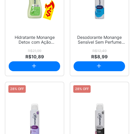
Hidratante Monange
Desodorante Monange
Detox com Ação
Sensível Sem Perfume
Desodorante 200ml
Aerosol Antitran...
R$21,99
R$12,49
R$10,89
R$8,99
28% OFF
28% OFF