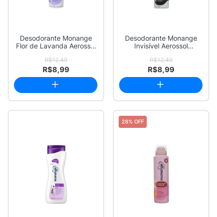
Desodorante Monange
Desodorante Monange
Flor de Lavanda Aerossol
Invisível Aerossol
Antitranspir...
Antitranspirante 7...
R$12,49
R$12,49
R$8,99
R$8,99
28% OFF