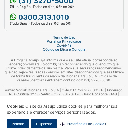
(31) 3270-5000
(BH e Região) Todos os dias, 06h às 00h
0300.313.1010
(Todo Brasil) Todos os dias, 06h às 00h
Termo de Uso
Portal da Privacidade
Covid-19
Código de Ética e Conduta
A Drogaria Araujo S/A informa que o seu site oficial corresponde ao
endereço www.araujo.com.br, não reconhecendo qualquer outro que
utilize indevidamente da sua marca. Para sua segurança recomendamos
que não sejam realizadas compras em sites desconhecidos que se utilizem
de forma fraudulenta da marca da Drogaria Araujo S.A. Em caso de
dúvidas, gentileza entrar em contato com (31) 3270-5000.
Razão Social: Drogaria Araujo S.A | CNPJ: 17.256.512.0001-16 | Endereço:
Rua Curitiba 327 - Centro - CEP: 30170-120 - Belo Horizonte - MG |
Telefones: 0300.313.1010 e (31) 3270-5000 Horário de funcionamento -
06:00h às 00:00h | Consultores técnicos responsáveis: Hairton Ayres
Cookies:
O site da Araujo utiliza cookies para melhorar sua
Azevedo Guimarães – CRF 10.965 | Yasmin Silva Alvarenga – CRF 52.584 -
Consultor substituto: Thiago Aguiar Pinheiro - CRF Nº 13.748. Alvará
experiência e oferecer serviços personalizados.
Sanitário: 2025020713 | Autorização de Funcionamento da Empresa (AFE):
7.16355-1
Permitir
Dispensar
Preferências de Cookies