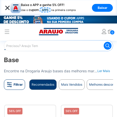
×
Baixe o APP e ganhe 5% OFF!
Baixar
cupom
Use o
APP5
na primeira compra
0
Araujo
Maquiagem
Rosto
Base
Base
Encontre na Drogaria Araujo bases das melhores marcas para um acabamento perfeito. Entrega para todo o Brasil.
Ler Mais
Filtrar
Recomendados
Mais Vendidos
Melhores desconto
56% OFF
56% OFF