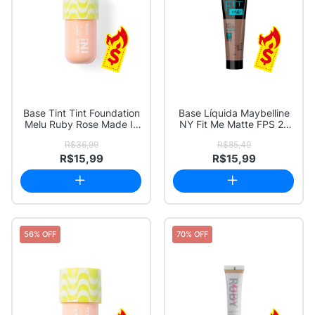
Base Tint Tint Foundation
Base Líquida Maybelline
Melu Ruby Rose Made In
NY Fit Me Matte FPS 22
Cor 20 R...
Cor 361 30ml
R$36,99
R$85,49
R$15,99
R$15,99
56% OFF
70% OFF