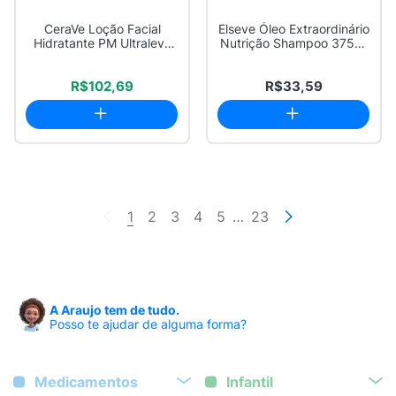
CeraVe Loção Facial
Elseve Óleo Extraordinário
Hidratante PM Ultraleve
Nutrição Shampoo 375ml
Pele Normal a...
e Condi...
R$102,69
R$33,59
1
2
3
4
5
…
23
A Araujo tem de tudo.
Posso te ajudar de alguma forma?
Medicamentos
Infantil