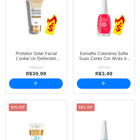
Protetor Solar Facial
Esmalte Colorama Solte
L'oréal Uv Defender
Suas Cores Cor Atrás do
Antioleosidade ...
@ Cremoso ...
R$81,69
R$7,99
R$39,99
R$3,49
50% OFF
56% OFF