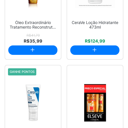
Óleo Extraordinário
CeraVe Loção Hidratante
Tratamento Reconstrutor
473ml
Elseve L'Oréa...
R$41,79
R$35,99
R$124,99
GANHE PONTOS