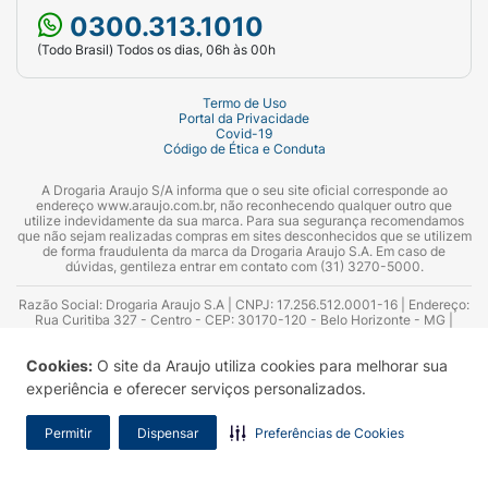
0300.313.1010
(Todo Brasil) Todos os dias, 06h às 00h
Termo de Uso
Portal da Privacidade
Covid-19
Código de Ética e Conduta
A Drogaria Araujo S/A informa que o seu site oficial corresponde ao
endereço www.araujo.com.br, não reconhecendo qualquer outro que
utilize indevidamente da sua marca. Para sua segurança recomendamos
que não sejam realizadas compras em sites desconhecidos que se utilizem
de forma fraudulenta da marca da Drogaria Araujo S.A. Em caso de
dúvidas, gentileza entrar em contato com (31) 3270-5000.
Razão Social: Drogaria Araujo S.A | CNPJ: 17.256.512.0001-16 | Endereço:
Rua Curitiba 327 - Centro - CEP: 30170-120 - Belo Horizonte - MG |
Telefones: 0300.313.1010 e (31) 3270-5000 Horário de funcionamento -
06:00h às 00:00h | Consultores técnicos responsáveis: Hairton Ayres
Cookies:
O site da Araujo utiliza cookies para melhorar sua
Azevedo Guimarães – CRF 10.965 | Yasmin Silva Alvarenga – CRF 52.584 -
Consultor substituto: Thiago Aguiar Pinheiro - CRF Nº 13.748. Alvará
experiência e oferecer serviços personalizados.
Sanitário: 2025020713 | Autorização de Funcionamento da Empresa (AFE):
7.16355-1
Permitir
Dispensar
Preferências de Cookies