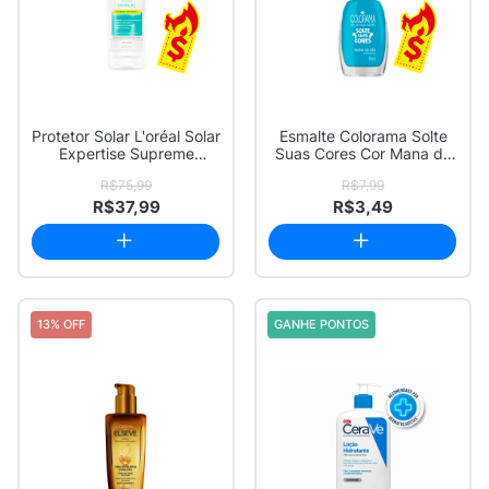
Protetor Solar L'oréal Solar
Esmalte Colorama Solte
Expertise Supreme
Suas Cores Cor Mana do
Protect FP...
Céu Cremoso...
R$75,99
R$7,99
R$37,99
R$3,49
13% OFF
GANHE PONTOS