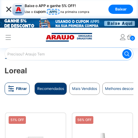
×
Baixe o APP e ganhe 5% OFF!
Baixar
cupom
Use o
APP5
na primeira compra
0
Araujo
Marcas
Loreal
Loreal
Filtrar
Recomendados
Mais Vendidos
Melhores desconto
51% OFF
56% OFF