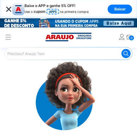
×
Baixe o APP e ganhe 5% OFF!
Baixar
cupom
Use o
APP5
na primeira compra
0