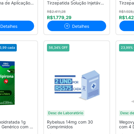
ma de Aplicação
Tirzepatida Solução Injetável
Tirzepa
com 4 Ca...
com 4 .
R$2.411,28
R$1.928,
R$1.779,29
R$1.42
Detalhes
Detalhes
6,99
cada
56,34% OFF
23,99% 
Desc de Laboratório
Desc de
noidratada 1g
Rybelsus 14mg com 30
Wegovy
 Genérico com 10
Comprimidos
com 4 D