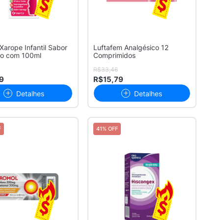
 Xarope Infantil Sabor
Luftafem Analgésico 12
o com 100ml
Comprimidos
R$33,46
9
R$15,79
Detalhes
Detalhes
F
41% OFF