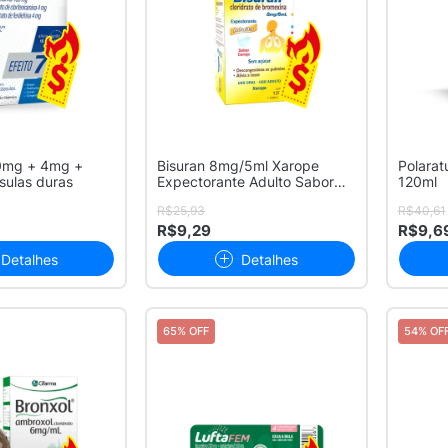
0mg + 4mg +
Bisuran 8mg/5ml Xarope
Polarat
ulas duras
Expectorante Adulto Sabor
120ml
Cereja c...
R$25,93
R$40,61
R$9,29
R$9,6
Detalhes
Detalhes
65% OFF
54% OF