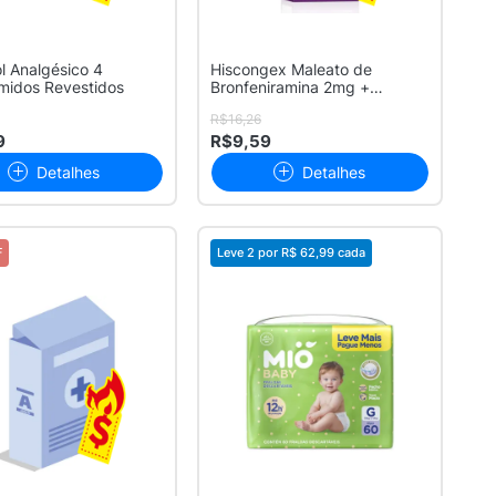
 Analgésico 4
Hiscongex Maleato de
midos Revestidos
Bronfeniramina 2mg +
Cloridrato de F...
R$16,26
9
R$9,59
Detalhes
Detalhes
F
Leve 2 por
R$ 62,99
cada