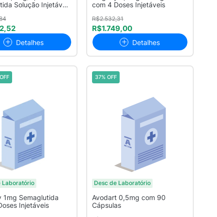
tida Solução Injetável
com 4 Doses Injetáveis
..
84
R$2.532,31
2,52
R$1.749,00
Detalhes
Detalhes
OFF
37% OFF
 Laboratório
Desc de Laboratório
 1mg Semaglutida
Avodart 0,5mg com 90
oses Injetáveis
Cápsulas