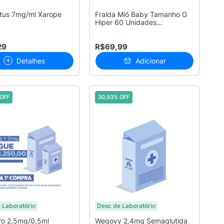
tus 7mg/ml Xarope
Fralda Mió Baby Tamanho G
Hiper 60 Unidades
Descartáveis
29
R$69,99
Detalhes
Adicionar
OFF
30,93% OFF
 Laboratório
Desc de Laboratório
ro 2,5mg/0,5ml
Wegovy 2,4mg Semaglutida