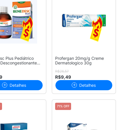
c Plus Pediátrico
Profergan 20mg/g Creme
 Descongestionante
Dermatologico 30g
...
R$26,57
9
R$9,49
Detalhes
Detalhes
F
71% OFF