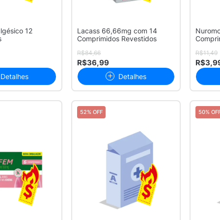
lgésico 12
Lacass 66,66mg com 14
Nuromol
s
Comprimidos Revestidos
Compri
R$84,66
R$11,49
R$36,99
R$3,9
Detalhes
Detalhes
52% OFF
50% OF