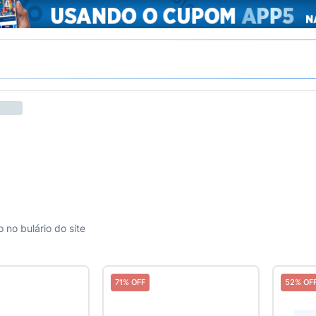
no bulário do site
71% OFF
52% OF