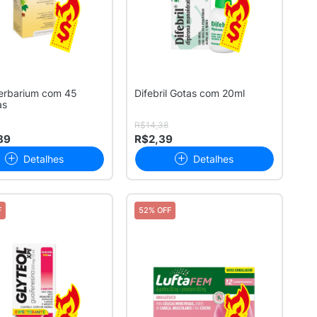
erbarium com 45
Difebril Gotas com 20ml
as
R$14,38
89
R$2,39
Detalhes
Detalhes
F
52% OFF