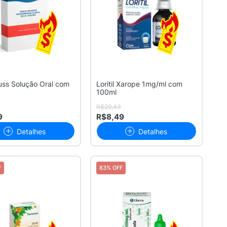
uss Solução Oral com
Loritil Xarope 1mg/ml com
100ml
R$29,43
9
R$8,49
Detalhes
Detalhes
F
83% OFF