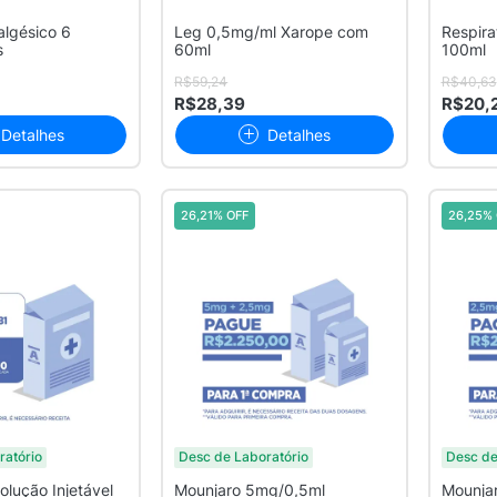
algésico 6
Leg 0,5mg/ml Xarope com
Respira
s
60ml
100ml
R$59,24
R$40,63
R$28,39
R$20,
Detalhes
Detalhes
26,21% OFF
26,25% 
ratório
Desc de Laboratório
Desc de
lução Injetável
Mounjaro 5mg/0,5ml
Mounja