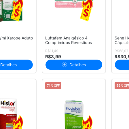
/ml Xarope Aduto
Luftafem Analgésico 4
Sene H
Comprimidos Revestidos
Cápsul
R$11,49
R$68,07
R$3,99
R$30,
Detalhes
Detalhes
74% OFF
59% OF