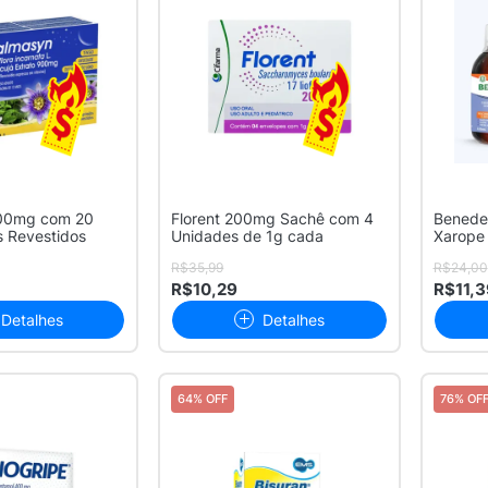
00mg com 20
Florent 200mg Sachê com 4
Benedes
 Revestidos
Unidades de 1g cada
Xarope
Sabor U
R$35,99
R$24,00
R$10,29
R$11,3
Detalhes
Detalhes
64% OFF
76% OF