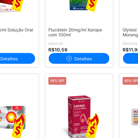
/ml Solução Oral
Flucistein 20mg/ml Xarope
Glyteol
com 100ml
Morang
R$41,08
R$29,94
R$10,59
R$11,9
Detalhes
Detalhes
56% OFF
65% OF