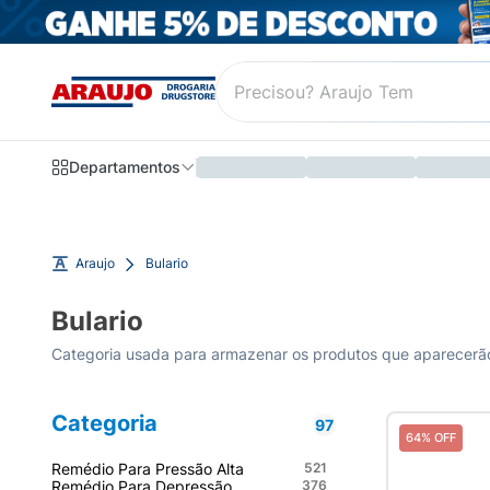
Departamentos
Araujo
Bulario
Bulario
Categoria usada para armazenar os produtos que aparecerão 
Categoria
97
64% OFF
Remédio Para Pressão Alta
521
Remédio Para Depressão
376