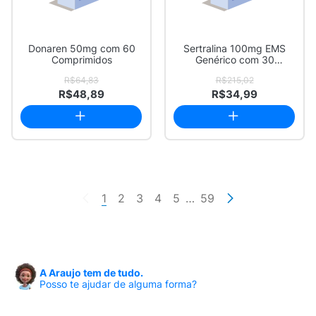
Donaren 50mg com 60
Sertralina 100mg EMS
Comprimidos
Genérico com 30
Comprimidos Revestido
R$64,83
R$215,02
R$48,89
R$34,99
1
2
3
4
5
…
59
A Araujo tem de tudo.
Posso te ajudar de alguma forma?