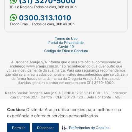
(31) 3270-5000
(BH e Região) Todos os dias, 06h às 00h
0300.313.1010
(Todo Brasil) Todos os dias, 06h às 00h
Termo de Uso
Portal da Privacidade
Covid-19
Código de Ética e Conduta
A Drogaria Araujo S/A informa que o seu site oficial corresponde ao
endereço www.araujo.com.br, não reconhecendo qualquer outro que
utilize indevidamente da sua marca. Para sua segurança recomendamos
que não sejam realizadas compras em sites desconhecidos que se utilizem
de forma fraudulenta da marca da Drogaria Araujo S.A. Em caso de
dúvidas, gentileza entrar em contato com (31) 3270-5000.
Razão Social: Drogaria Araujo S.A | CNPJ: 17.256.512.0001-16 | Endereço:
Rua Curitiba 327 - Centro - CEP: 30170-120 - Belo Horizonte - MG |
Telefones: 0300.313.1010 e (31) 3270-5000 Horário de funcionamento -
06:00h às 00:00h | Consultores técnicos responsáveis: Hairton Ayres
Cookies:
O site da Araujo utiliza cookies para melhorar sua
Azevedo Guimarães – CRF 10.965 | Yasmin Silva Alvarenga – CRF 52.584 -
Consultor substituto: Thiago Aguiar Pinheiro - CRF Nº 13.748. Alvará
experiência e oferecer serviços personalizados.
Sanitário: 2025020713 | Autorização de Funcionamento da Empresa (AFE):
7.16355-1
Permitir
Dispensar
Preferências de Cookies