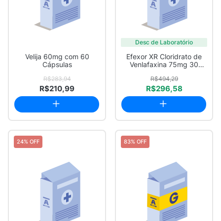
Desc de Laboratório
Velija 60mg com 60
Efexor XR Cloridrato de
Cápsulas
Venlafaxina 75mg 30
Cápsulas
R$283,94
R$494,29
R$210,99
R$296,58
24% OFF
83% OFF