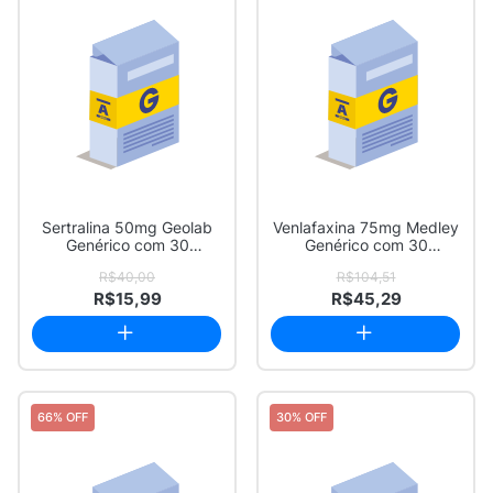
Sertralina 50mg Geolab
Venlafaxina 75mg Medley
Genérico com 30
Genérico com 30
Comprimidos Revest...
Cápsulas de Liber...
R$40,00
R$104,51
R$15,99
R$45,29
66% OFF
30% OFF