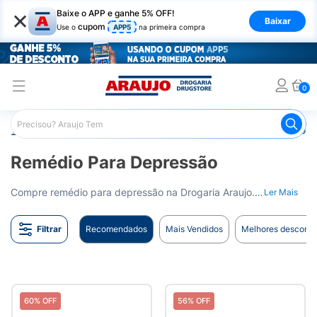
×
Baixe o APP e ganhe 5% OFF!
Baixar
cupom
Use o
APP5
na primeira compra
0
Araujo
Medicamentos
Remédio para Sistema Nervoso Ce
Remédio Para Depressão
Compre remédio para depressão na Drogaria Araujo. Auxiliamos no tratamento da depressão com várias opções de medicamentos. Entrega para todo o Brasil.
Ler Mais
Filtrar
Recomendados
Mais Vendidos
Melhores desconto
60% OFF
56% OFF