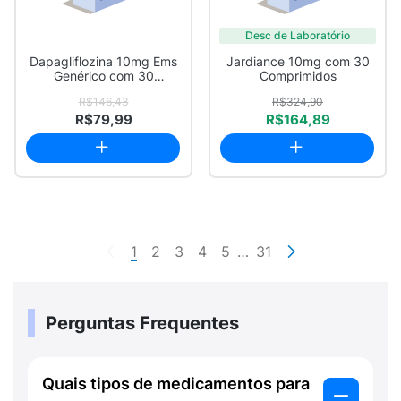
Desc de Laboratório
Dapagliflozina 10mg Ems
Jardiance 10mg com 30
Genérico com 30
Comprimidos
Comprimidos Reves...
R$146,43
R$324,90
R$79,99
R$164,89
1
2
3
4
5
…
31
Perguntas Frequentes
Quais tipos de medicamentos para