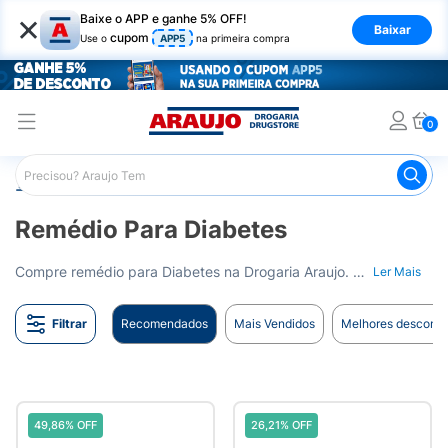
×
Baixe o APP e ganhe 5% OFF!
Baixar
cupom
Use o
APP5
na primeira compra
0
Araujo
Medicamentos
Remédio para Diabetes
Remédio Para Diabetes
Compre remédio para Diabetes na Drogaria Araujo. Opções variadas para o controle da sua glicose. Entrega para todo o Brasil.
Ler Mais
Filtrar
Recomendados
Mais Vendidos
Melhores desconto
49,86% OFF
26,21% OFF