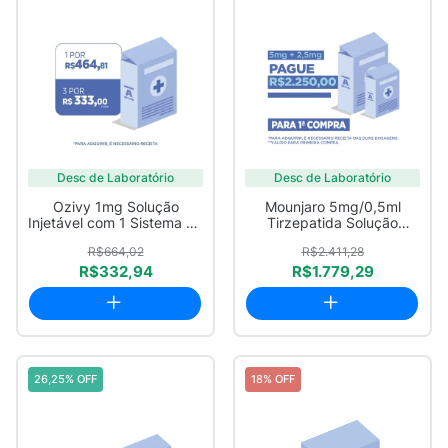
Desc de Laboratório
Desc de Laboratório
Ozivy 1mg Solução
Mounjaro 5mg/0,5ml
Injetável com 1 Sistema de
Tirzepatida Solução
Aplicação Ca...
Injetável com 4 Ca...
R$664,02
R$2.411,28
R$332,94
R$1.779,29
26,25% OFF
18% OFF