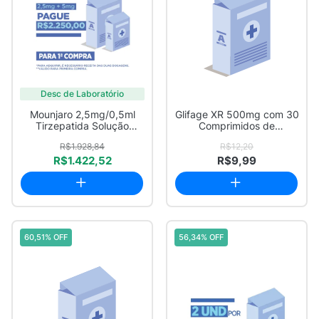
Desc de Laboratório
Mounjaro 2,5mg/0,5ml
Glifage XR 500mg com 30
Tirzepatida Solução
Comprimidos de
Injetável com 4 ...
Liberação Prolongada
R$1.928,84
R$12,20
R$1.422,52
R$9,99
60,51% OFF
56,34% OFF