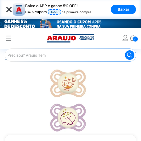
×
Baixe o APP e ganhe 5% OFF!
Baixar
cupom
Use o
APP5
na primeira compra
0
Araujo
Infantil
Acessórios Infantis
Chupeta
Chupet