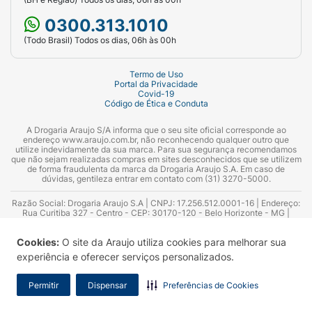
0300.313.1010
(Todo Brasil) Todos os dias, 06h às 00h
Termo de Uso
Portal da Privacidade
Covid-19
Código de Ética e Conduta
A Drogaria Araujo S/A informa que o seu site oficial corresponde ao
endereço www.araujo.com.br, não reconhecendo qualquer outro que
utilize indevidamente da sua marca. Para sua segurança recomendamos
que não sejam realizadas compras em sites desconhecidos que se utilizem
de forma fraudulenta da marca da Drogaria Araujo S.A. Em caso de
dúvidas, gentileza entrar em contato com (31) 3270-5000.
Razão Social: Drogaria Araujo S.A | CNPJ: 17.256.512.0001-16 | Endereço:
Rua Curitiba 327 - Centro - CEP: 30170-120 - Belo Horizonte - MG |
Telefones: 0300.313.1010 e (31) 3270-5000 Horário de funcionamento -
06:00h às 00:00h | Consultores técnicos responsáveis: Hairton Ayres
Cookies:
O site da Araujo utiliza cookies para melhorar sua
Azevedo Guimarães – CRF 10.965 | Yasmin Silva Alvarenga – CRF 52.584 -
Consultor substituto: Thiago Aguiar Pinheiro - CRF Nº 13.748. Alvará
experiência e oferecer serviços personalizados.
Sanitário: 2025020713 | Autorização de Funcionamento da Empresa (AFE):
7.16355-1
Permitir
Dispensar
Preferências de Cookies